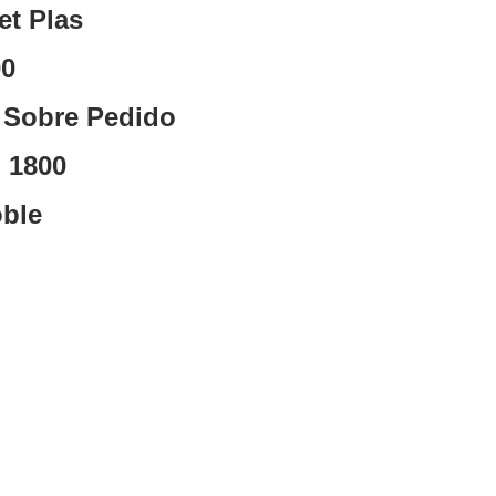
et Plas
00
: Sobre Pedido
 1800
oble