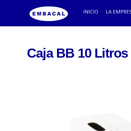
INICIO
LA EMPRE
Embalajes para Bodegas
Embalaje para Industria
Caja BB 10 Litros