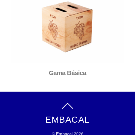
Gama Básica
EMBACAL
©
Embacal
2026