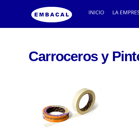
INICIO
LA EMPRE
Embalajes para Bodegas
Embalaje para Industria
Carroceros y Pint