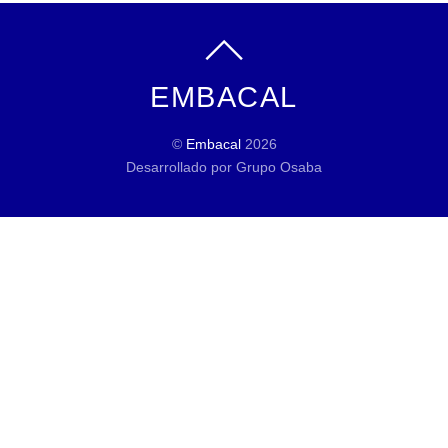
EMBACAL
©
Embacal
2026
Desarrollado por Grupo Osaba