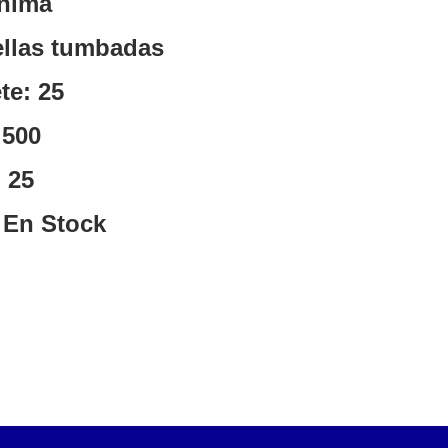
ónima
ellas tumbadas
te: 25
 500
 25
 En Stock