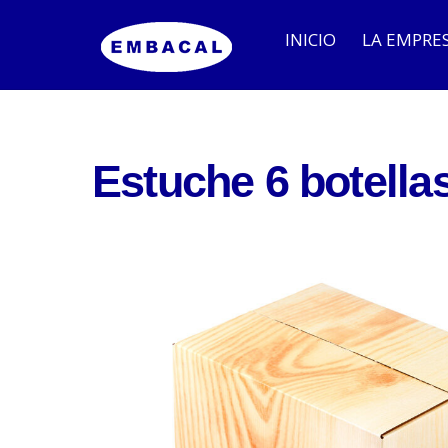
INICIO
LA EMPRE
Embalajes para Bodegas
Embalaje para Industria
Estuche 6 botell